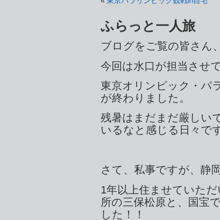
«
東京パラリンピック観戦in自宅
ふらっと一人旅
ブログをご覧の皆さん
今回は水口が担当させ
東京オリンピック・パ
が終わりました。
残暑はまだまだ厳しい
いるなと感じる日々で
さて、私事ですが、静岡
1年以上住ませていた
所の三保松原と、国宝
した！！