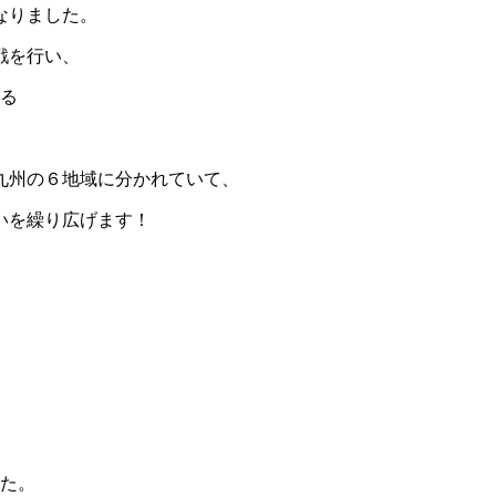
なりました。
戦を行い、
れる
九州の６地域に分かれていて、
いを繰り広げます！
した。